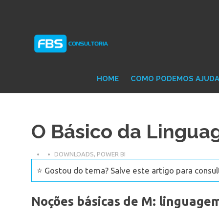
Skip
Consultoria
FB
to
e
content
Suporte
Protheus
Con
TOTVS
HOME
COMO PODEMOS AJUD
O Básico da Lingua
DOWNLOADS
,
POWER BI
⭐ Gostou do tema? Salve este artigo para consul
Noções básicas de M: linguage