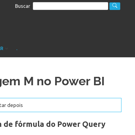
Buscar
S
sultoria
AR
.
gem M no Power BI
tar depois
m de fórmula do Power Query