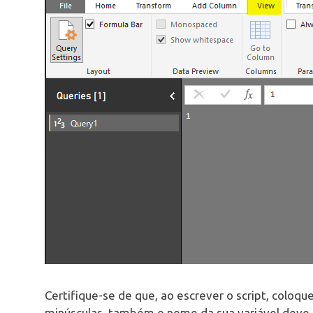
Certifique-se de que, ao escrever o script, coloqu
minúsculas. também o nome da sua variável deve 